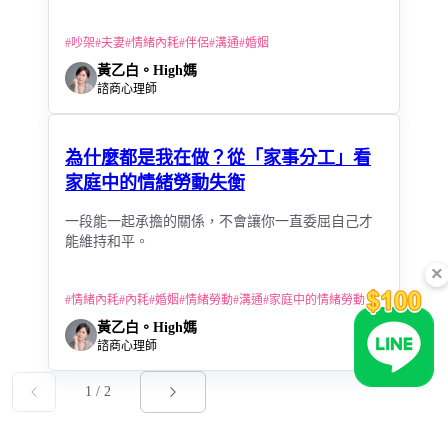
#
吵架
#
夫妻
#
情緒內耗
#
伴侶
#
溝通
#
婚姻
黃乙白。High媽
諮商心理師
為什麼都是我在做？從「家事分工」看
家庭中的情緒勞動失衡
一段能一起承擔的關係，不會讓你一直委屈自己才
能維持和平。
×
#
情緒內耗
#
內耗
#
婚姻
#
情緒勞動
#
溝通
#
家庭中的情緒勞動
黃乙白。High媽
諮商心理師
1
/
2