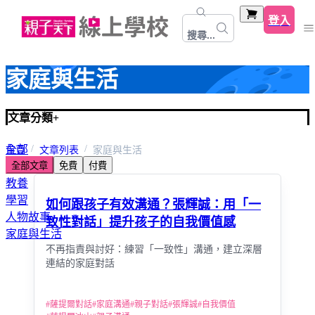
登入
搜尋...
家庭與生活
文章分類
+
全部
首頁
文章列表
家庭與生活
全部文章
免費
付費
心靈關係成長
教養
學習
如何跟孩子有效溝通？張輝誠：用「一
人物故事
致性對話」提升孩子的自我價值感
家庭與生活
不再指責與討好：練習「一致性」溝通，建立深層
連結的家庭對話
#
薩提爾對話
#
家庭溝通
#
親子對話
#
張輝誠
#
自我價值