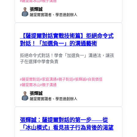
#
薩提爾冰山
#
親子溝通
張輝誠
薩提爾實踐者、學思達創辦人
【薩提爾對話實戰技術篇】拒絕命令式
對話！「加選負一」的溝通藝術
拒絕命令式對話！學會「加選負一」溝通法，讓孩
子在選擇中學會負責
#
薩提爾對話
#
家庭溝通
#
親子對話
#
張輝誠
#
自我價值
#
薩提爾冰山
#
親子溝通
張輝誠
薩提爾實踐者、學思達創辦人
張輝誠：薩提爾對話的第一步——從
「冰山模式」看見孩子行為背後的渴望