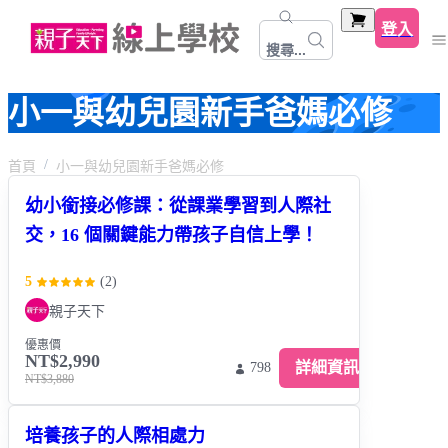
登入
搜尋...
小一與幼兒園新手爸媽必修
首頁
小一與幼兒園新手爸媽必修
幼小銜接必修課：從課業學習到人際社
交，16 個關鍵能力帶孩子自信上學！
5
(
2
)
親子天下
優惠價
NT$2,990
詳細資訊
798
NT$3,880
培養孩子的人際相處力