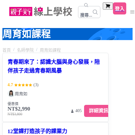
登入
搜尋...
周育如課程
首頁
名師學院
周育如課程
青春期來了：認識大腦與身心發展，陪
伴孩子走過青春期風暴
4.7
(
3
)
周育如
優惠價
NT$2,990
詳細資訊
405
NT$3,800
12堂課打造孩子的課業力