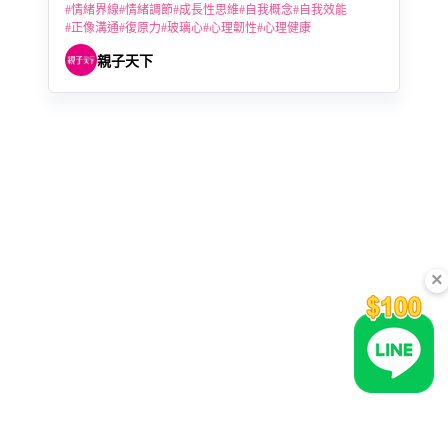
#
情緒界線
#
情緒調節
#
成長性思維
#
自我概念
#
自我效能
#
正像溝通
#
復原力
#
玻璃心
#
心理韌性
#
心理健康
親子天下
×