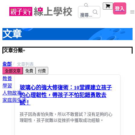
登入
搜尋...
文章
文章分類
+
全部
首頁
文章列表
全部文章
免費
付費
心靈關係成長
教養
學習
玻璃心的強大修復術：10堂課建立孩子
人物故事
的心理韌性，帶孩子不怕犯錯勇敢去
家庭與生活
試！
孩子因為害怕失敗，所以不敢嘗試？沒有足夠的心
理韌性，孩子就難以從挫折中獲取成功經驗。