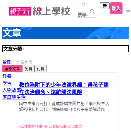
登入
搜尋...
文章
文章分類
+
全部
首頁
文章列表
全部文章
免費
付費
心靈關係成長
教養
學習
數位陷阱下的少年法律界線：帶孩子建
人物故事
立法治觀念、遠離觸法風險
家庭與生活
國中生賺百元打工竟成詐騙集團共犯？網路與生活
緊密連結的時代，到底該如何帶孩子遠離觸法風
險？
#
法律風險
#
網路時代
#
數位陷阱
#
法治觀念