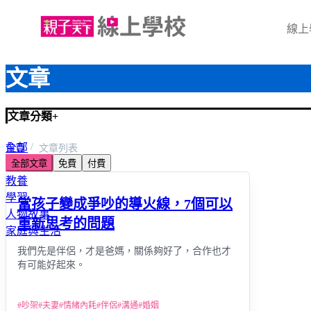
線上
文章
文章分類
+
全部
首頁
文章列表
全部文章
免費
付費
心靈關係成長
教養
學習
當孩子變成爭吵的導火線，7個可以
人物故事
重新思考的問題
家庭與生活
我們先是伴侶，才是爸媽，關係夠好了，合作也才
有可能好起來。
#
吵架
#
夫妻
#
情緒內耗
#
伴侶
#
溝通
#
婚姻