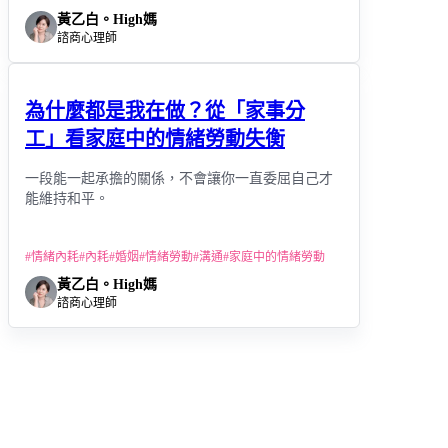
黃乙白。High媽
諮商心理師
為什麼都是我在做？從「家事分
工」看家庭中的情緒勞動失衡
一段能一起承擔的關係，不會讓你一直委屈自己才
能維持和平。
#
情緒內耗
#
內耗
#
婚姻
#
情緒勞動
#
溝通
#
家庭中的情緒勞動
黃乙白。High媽
諮商心理師