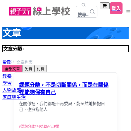
登入
搜尋...
文章
文章分類
+
全部
首頁
文章列表
全部文章
免費
付費
心靈關係成長
教養
學習
課題分離，不是切斷關係，而是在關係
人物故事
裡能夠保有自己
家庭與生活
在關係裡，我們都能不再委屈，能全然地擁抱自
己，也擁抱他人
#
課題分離
#
阿德勒
#
心理學