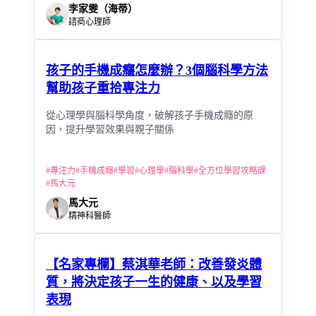
李家雯（海蒂）
諮商心理師
孩子的手機成癮怎麼辦？3個腦科學方法
幫助孩子重拾專注力
從心理學與腦科學角度，破解孩子手機成癮的原
因，提升學習效果與親子關係
#
專注力
#
手機成癮
#
學習
#
心理學
#
腦科學
#
全方位學習攻略課
#
馬大元
馬大元
精神科醫師
【名家專欄】蔡淇華老師：改善發炎體
質，將決定孩子一生的健康、以及學習
表現