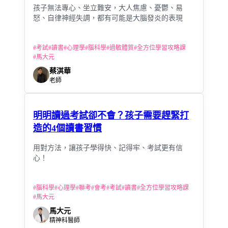
孩子無法專心、坐立難安，大人焦慮、憂鬱、易
怒、自律神經失調，都有可能是大腦發炎的表現
#
考試
#
讀書
#
心理學
#
腦科學
#
過敏體質
#
全方位學習攻略課
#
馬大元
蔡淇華
老師
明明讀過考試卻不會？孩子需要趕緊打
造的4個讀書習慣
用對方法，讓孩子學得快、記得牢、考試更有信
心！
#
腦科學
#
心理學
#
聯考
#
會考
#
考試
#
讀書
#
全方位學習攻略課
#
馬大元
馬大元
精神科醫師