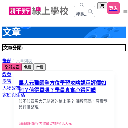
登入
搜尋...
文章
文章分類
+
全部
首頁
文章列表
全部文章
免費
付費
心靈關係成長
教養
學習
馬大元醫師全方位學習攻略課程評價如
人物故事
何？值得買嗎？學員真實心得回饋
家庭與生活
該不該買馬大元醫師的線上課？ 課程亮點、真實學
員評價整理
#
學員評價
#
全方位學習攻略
#
馬大元