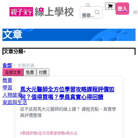
登入
搜尋...
文章
文章分類
+
全部
首頁
文章列表
全部文章
免費
付費
心靈關係成長
教養
學習
馬大元醫師全方位學習攻略課程評價如
人物故事
何？值得買嗎？學員真實心得回饋
家庭與生活
該不該買馬大元醫師的線上課？ 課程亮點、真實學
員評價整理
#
學員評價
#
全方位學習攻略
#
馬大元