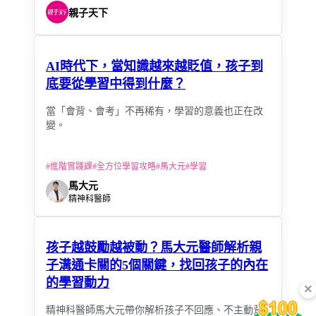
親子天下
AI時代下，當知識越來越貶值，孩子到
底要從學習中得到什麼？
當「會背、會考」不再稀有，學習的意義也正在改
變。
#
進階實踐課
#
全方位學習攻略
#
馬大元
#
學習
馬大元
精神科醫師
孩子越鼓勵越被動？馬大元醫師解析親
子溝通卡關的5個關鍵，找回孩子的內在
的學習動力
×
精神科醫師馬大元帶你解析孩子不回應、不主動背