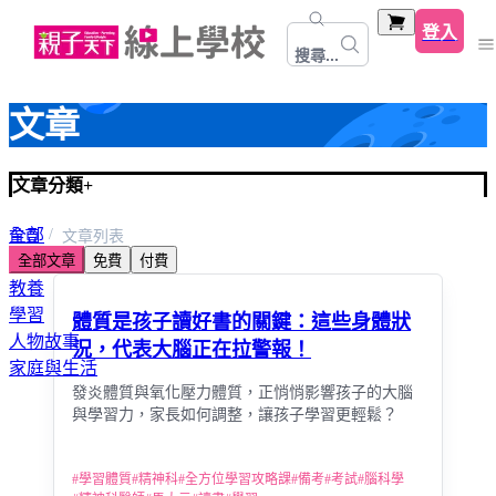
登入
搜尋...
文章
文章分類
+
全部
首頁
文章列表
全部文章
免費
付費
心靈關係成長
教養
學習
體質是孩子讀好書的關鍵：這些身體狀
人物故事
況，代表大腦正在拉警報！
家庭與生活
發炎體質與氧化壓力體質，正悄悄影響孩子的大腦
與學習力，家長如何調整，讓孩子學習更輕鬆？
#
學習體質
#
精神科
#
全方位學習攻略課
#
備考
#
考試
#
腦科學