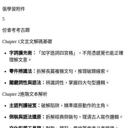
張學習附件
5
份會考考古題
Chapter 1文言文解碼基礎
字詞擴充術：
「加字造詞四宮格」，不用憑感覺也能正確
理解文意。
零件辨識法：
拆解長篇複雜文句，推理破題線索。
關鍵詞性與語法：
辨識詞性，掌握四大句型邏輯。
Chapter 2進階文本解析
主語判讀祕笈：
破解陷阱，精準還原動作的主角。
倒裝與語法還原：
拆解經典倒裝句，理清古人寫作邏輯。