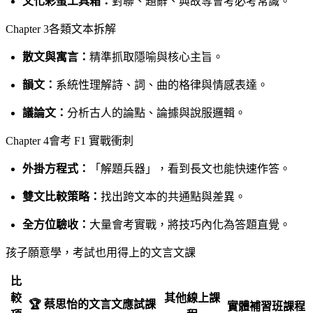
文化彩蛋工具箱：
對聯、題辭、典故等會考必考常識。
Chapter 3各類文本拆解
散文與寓言：
精準抓取隱喻與核心主旨。
韻文：
系統性理解詩、詞、曲的格律與情感表達。
議論文：
分析古人的論點、論據與說服邏輯。
Chapter 4會考 F1 實戰衝刺
外掛方程式：
「解題兵器」，看到長文也能快速作答。
雙文比較策略：
找出跨文本的共通點與差異。
全方位驗收：
大量會考實戰，將技巧內化為答題直覺。
孩子願意學，考試也用得上的文言文課
比
較
其他線上課
🏆 蔡思怡的文言文應試課
實體補習班課程