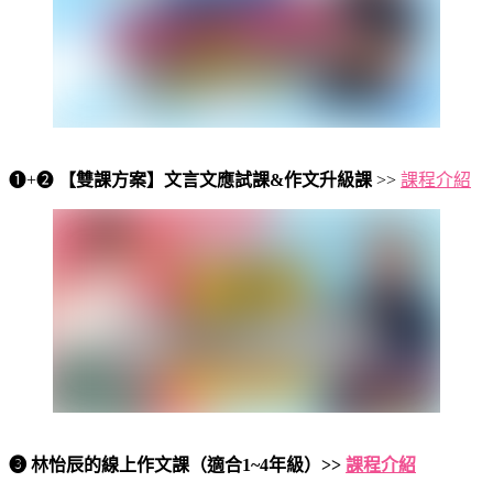
❶+❷
【雙課方案】文言文應試課&作文升級課
>>
課程介紹
❸ 林怡辰的線上作文課（適合1~4年級）>>
課程介紹