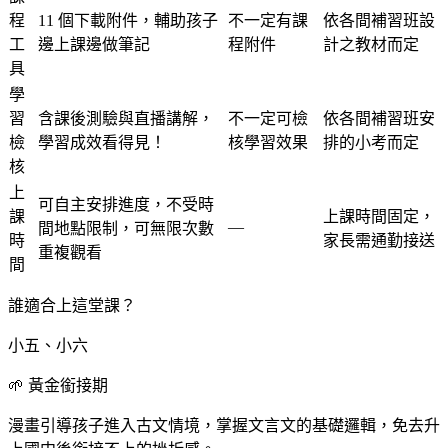
程
11 個下載附件，輔助孩子
不一定有課
依各間補習班設
工
邊上課邊做筆記
程附件
計之教材而定
具
學
習
含課後測驗與直播講解，
不一定可檢
依各間補習班安
檢
學習成效看得見！
核學習效果
排的小考而定
核
上
可自主安排進度，不受時
課
上課時間固定，
—
間地點限制，可無限次數
時
家長需通勤接送
重複觀看
間
誰適合上這堂課？
小五、小六
🌱 黃金銜接期
漫畫引導孩子進入古文情境，掌握文言文的基礎邏輯，免去升