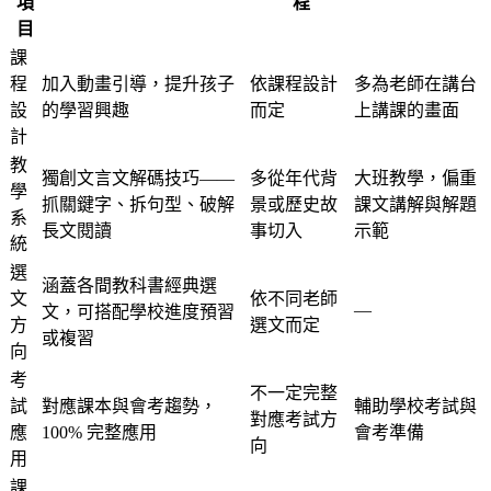
項
程
目
課
程
加入動畫引導，提升孩子
依課程設計
多為老師在講台
設
的學習興趣
而定
上講課的畫面
計
教
獨創文言文解碼技巧——
多從年代背
大班教學，偏重
學
抓關鍵字、拆句型、破解
景或歷史故
課文講解與解題
系
長文閱讀
事切入
示範
統
選
涵蓋各間教科書經典選
文
依不同老師
—
文，可搭配學校進度預習
方
選文而定
或複習
向
考
不一定完整
試
對應課本與會考趨勢，
輔助學校考試與
對應考試方
應
100% 完整應用
會考準備
向
用
課