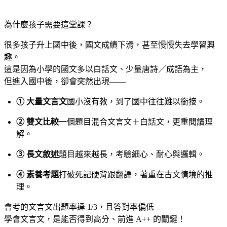
為什麼孩子需要這堂課？
很多孩子升上國中後，國文成績下滑，甚至慢慢失去學習興
趣。
這是因為小學的國文多以白話文、少量唐詩／成語為主，
但進入國中後，卻會突然出現——
① 大量文言文
國小沒有教，到了國中往往難以銜接。
② 雙文比較
一個題目混合文言文＋白話文，更重閱讀理
解。
③ 長文敘述
題目越來越長，考驗細心、耐心與邏輯。
④ 素養考題
打破死記硬背跟翻譯，著重在古文情境的推
理。
會考的文言文出題率達 1/3，且答對率偏低
學會文言文，是能否得到高分、前進 A++ 的關鍵！