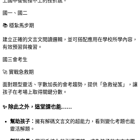
上國中後銜接不上的挫折感。
國一、國二
📚 穩紮馬步期
建立正確的文言文閱讀邏輯，並可搭配應用在學校所學內容，
有效預習與複習。
國三會考生
🚀 實戰急救期
面對題型靈活、字數加長的會考趨勢，提供「急救祕笈」，讓
孩子在考場上取得關鍵分數。
✨ 除此之外，這堂課也能……
幫助孩子：
擁有解碼文言文的超能力，看到變化考題也能
靈活解題。