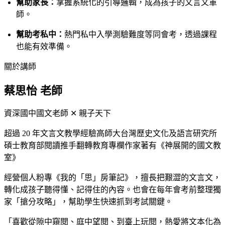
幫助家長：
掌握系統化的引導邏輯，成為孩子的文言文軍
師。
幫助考私中：
熱門私中入學測驗難度等同會考，透過課程
也能有效準備。
關於講師
蔡思怡 老師
資深國中國文老師 ✕ 親子天下
超過 20 年文言文教學經驗
高師大台灣歷史文化及語言研究所
碩士
教育部閱讀推手
翻轉教育專欄作家
著有《神展開的國文教
室》
經營個人粉專《我的「思」房筆記》，擅長把艱澀的文言文，
轉化成孩子聽得懂、記得住的內容。也會在每年會考前整理獨
家「搶分攻略」，幫助學生快速抓到考試關鍵。
「喜歡從隙中窺閱、庭中望閱、到臺上玩閱，熱愛將文本化為