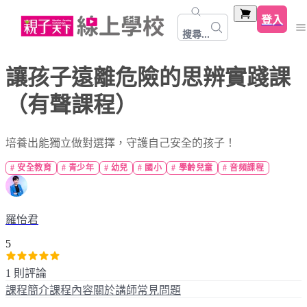
登入
搜尋...
讓孩子遠離危險的思辨實踐課
（有聲課程）
培養出能獨立做對選擇，守護自己安全的孩子！
#
安全教育
#
青少年
#
幼兒
#
國小
#
學齡兒童
#
音頻課程
羅怡君
5
1 則評論
課程簡介
課程內容
關於講師
常見問題