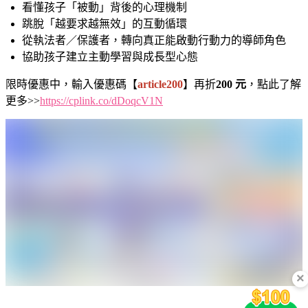
看懂孩子「被動」背後的心理機制
跳脫「越要求越無效」的互動循環
從執法者／保護者，轉向真正能啟動行動力的導師角色
協助孩子建立主動學習與成長型心態
限時優惠中，輸入優惠碼【
article200
】再折
200 元
，點此了解
更多>>
https://cplink.co/dDoqcV1N
×