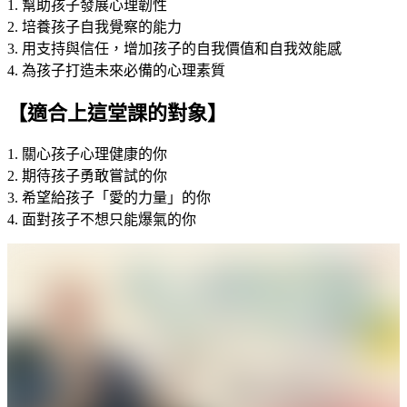
1. 幫助孩子發展心理韌性
2. 培養孩子自我覺察的能力
3. 用支持與信任，增加孩子的自我價值和自我效能感
4. 為孩子打造未來必備的心理素質
【適合上這堂課的對象】
1. 關心孩子心理健康的你
2. 期待孩子勇敢嘗試的你
3. 希望給孩子「愛的力量」的你
4. 面對孩子不想只能爆氣的你