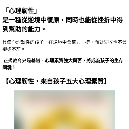
「心理韌性」
是一種從逆境中復原，同時也能從挫折中得
到幫助的能力。
具備心理韌性的孩子，在逆境中會奮力一搏，面對失敗也不會
卻步不前。
正規教育只是基礎，
心理素質強大與否，將成為孩子的生存
關鍵！
【心理韌性，來自孩子五大心理素質】