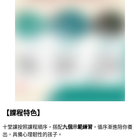
【課程特色】
十堂課按照課程順序，搭配
九個示範練習
，循序漸進陪你養
出，具備心理韌性的孩子。