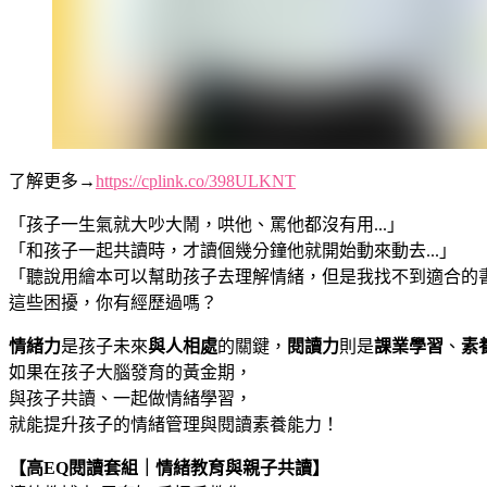
了解更多→
https://cplink.co/398ULKNT
「孩子一生氣就大吵大鬧，哄他、罵他都沒有用...」
「和孩子一起共讀時，才讀個幾分鐘他就開始動來動去...」
「聽說用繪本可以幫助孩子去理解情緒，但是我找不到適合的書.
這些困擾，你有經歷過嗎？
情緒力
是孩子未來
與人相處
的關鍵，
閱讀力
則是
課業學習
、
素
如果在孩子大腦發育的黃金期，
與孩子共讀、一起做情緒學習，
就能提升孩子的情緒管理與閱讀素養能力！
【高EQ閱讀套組｜情緒教育與親子共讀】