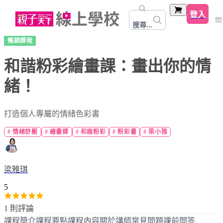
登入
搜尋...
暢銷課程
和諧粉彩繪畫課：畫出你的情
緒！
打造個人專屬的情緒色彩書
#
情緒舒壓
#
繪畫課
#
和諧粉彩
#
粉彩畫
#
梁小雅
梁雅琪
5
1 則評論
課程簡介
課程要點
課程內容
關於講師
常見問題
課前問答