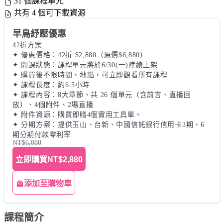
31 個課程單元
共有 4 個可下載資源
早鳥紓壓優惠
42折方案

✦ 優惠價格：42折 $2,880（原價$6,880）

✦ 開課狀態：課程單元將於6/30(一)陸續上架 

✦ 購買後不限時間、地點，可立即觀看所有課程

✦ 課程長度：約6.5小時

✦ 課程內容：8大章節、共 26 個單元（含前言、直播回
放）、4個附件、2場直播

✦ 附件資源：購買即贈4個實用工具單。 

✦ 分期方案：提供玉山、台新、中國信託銀行信用卡3期、6
期分期付款零利率
NT$6,880
立即購買
NT$2,880
添加至購物車
課程簡介