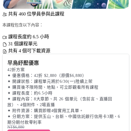
共有 460 位學員參與此課程
本課程包含以下內容：
課程長度約 6.5 小時
31 個課程單元
共有 4 個可下載資源
早鳥紓壓優惠
42折方案

✦ 優惠價格：42折 $2,880（原價$6,880）

✦ 開課狀態：課程單元將於6/30(一)陸續上架 

✦ 購買後不限時間、地點，可立即觀看所有課程

✦ 課程長度：約6.5小時

✦ 課程內容：8大章節、共 26 個單元（含前言、直播回
放）、4個附件、2場直播

✦ 附件資源：購買即贈4個實用工具單。 

✦ 分期方案：提供玉山、台新、中國信託銀行信用卡3期、6
期分期付款零利率
NT$6,880