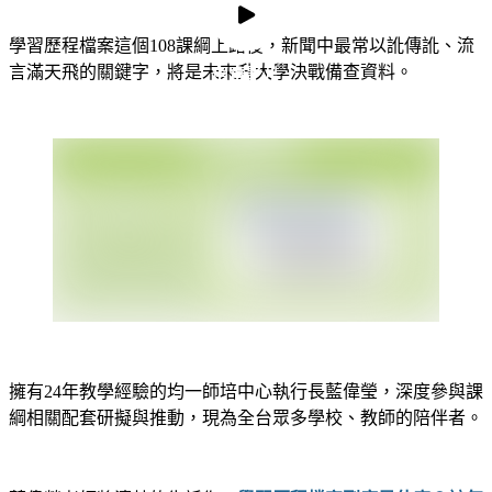
學習歷程檔案這個108課綱上路後，新聞中最常以訛傳訛、流
言滿天飛的關鍵字，將是未來升大學決戰備查資料。
預覽影片
預覽影片
擁有24年教學經驗的均一師培中心執行長藍偉瑩，深度參與課
綱相關配套研擬與推動，現為全台眾多學校、教師的陪伴者。