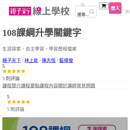
登入
搜尋...
108課綱升學關鍵字
生涯探索、自主學習、學習歷程檔案
親子天下
/
林上能
/
陳志恆
/
藍偉瑩
5
5 則評論
課程簡介
課程要點
課程內容
關於講師
常見問題
5
5 則評論