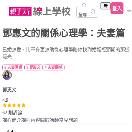
登入
搜尋...
鄧惠文的關係心理學：夫妻篇
已婚無愛，比單身更無助從心理學陪你找到婚姻瓶頸期的那道
曙光
#
夫妻溝通
#
鄧惠文
#
夫妻關係
鄧惠文
4.9
62 則評論
課程簡介
課程內容
關於講師
常見問題
4.9