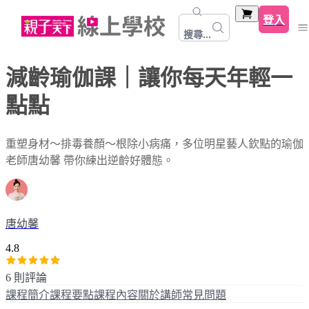
登入
搜尋...
減齡瑜伽課｜讓你每天年輕一
點點
重塑身材～排毒養顏～根除小病痛，多位明星藝人欽點的瑜伽
老師唐幼馨 帶你練出逆齡好體態。
唐幼馨
4.8
6 則評論
課程簡介
課程要點
課程內容
關於講師
常見問題