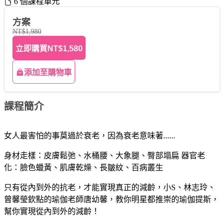
6 個課程單元
方案
NT$1,980
立即購買
NT$1,580
添加至購物車
課程簡介
女人最害怕的事莫過於衰老，因為衰老意味著......
身材走樣：皮膚鬆弛、水桶腰、大象腿、臀部塌扁 器官老
化：臉色蠟黃、肌膚乾燥、長皺紋、百病叢生
只有從內到外的抗老，才能實現真正的減齡，小S、林志玲、
曾馨瑩欽點的瑜伽老師唐幼馨，教你明星都推崇的瑜伽提斯，
幫你實現從內到外的減齡！