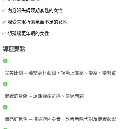
✅ 內分泌失調經期紊亂的女性
✅ 深受失眠折磨氣血不足的女性
✅ 想延緩更年期的女性
課程要點
完美比例 ─ 雕塑身材曲線，視覺上變高、變瘦、變緊實
健康的身體 ─ 遠離腰痠背痛、肩頸問題
漂亮好氣色 ─ 排除體內毒素，改善新陳代謝及健康狀況