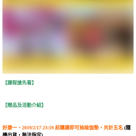
【課程搶先看】
【贈品及活動介紹】
好康一、2019/2/17 23:59 前購課即可抽瑜伽墊，共計五名
(隨
機出貨，無法指定)