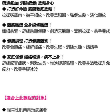
疏通氣血| 消除疲憊| 放鬆身心
◆ 打造好命臉 筋膜徹底放鬆！
拉提嘴邊肉、撫平細紋、改善黑眼圈、強健生髮、淡化頸紋
◆ 體態雕塑 全身線條雕塑！
纖細美臂、舒緩肩頸僵硬、創造天鵝頸、豐胸拉提、美手養成
◆ 健康調理 打造健康體質！
改善偏頭痛、緩解經痛、改善失眠、消除水腫、媽媽手
◆ 家庭保健 經絡暢通，病不上身！
舒緩感冒症狀、刺激生長、增進腿部循環、改善鼻過敏提升免
疫力、改善手腳冰冷
【
適合上此課程的對象
】
◆ 經常性肌肉肩頸痠痛者