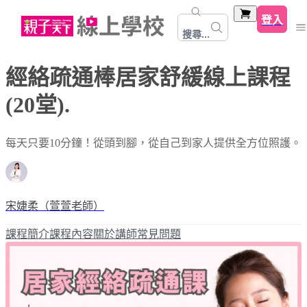
登入
搜尋...
經絡疏通棒居家舒緩線上課程
(20堂).
每天只要10分鐘！從頭到腳，從自己到家人提供全方位照護。
宋婕柔（萱萱老師）
課程簡介
課程內容
關於講師
常見問題