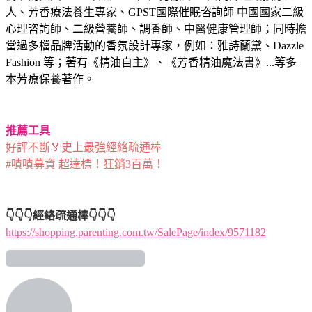
人、芳香療法養生專家、GPST國際催眠咨詢師 中國國家二級
心理咨詢師、二級營養師、調香師、中醫健康管理師；同時擔
當過多檔品牌活動的香氛設計專家，例如：雅詩蘭黛、Dazzle
Fashion 等；著有《精油自主》、《芳香精油魔法書》...等多
本芳療保養著作。
推薦工具
好評不斷🏅史上最強經絡疏通棒
#嘖嘖募資 超達標！狂銷3百萬！
👇👇👇經絡疏通棒👇👇👇
https://shopping.parenting.com.tw/SalePage/index/9571182