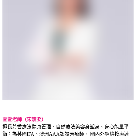
萱萱老師（宋婕柔）
擅長芳香療法健康管理、自然療法美容身塑身、身心能量平
衡；為英國IFA、澳洲AAA認證芳療師、 國內外經絡按摩達