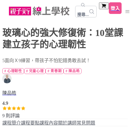
登入
搜尋...
玻璃心的強大修復術：10堂課
建立孩子的心理韌性
5面向Ｘ9練習，帶孩子不怕犯錯勇敢去試！
#
心理韌性
#
兒童心理
#
青春期
#
陳品皓
陳品皓
4.9
9 則評論
課程簡介
課程要點
課程內容
關於講師
常見問題