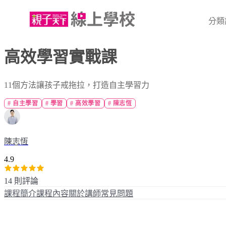
分類
高效學習實戰課
11個方法讓孩子戒拖拉，打造自主學習力
#
自主學習
#
學習
#
高效學習
#
陳志恆
陳志恆
4.9
14 則評論
課程簡介
課程內容
關於講師
常見問題