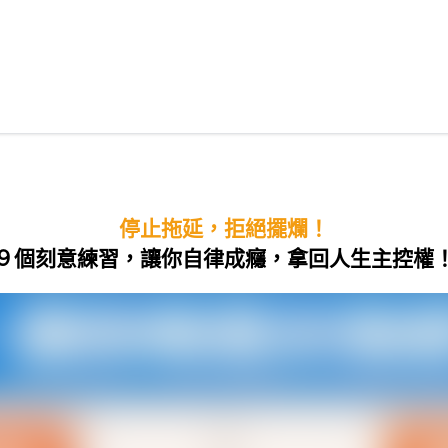
停止拖延，拒絕擺爛！
９個刻意練習，讓你自律成癮，拿回人生主控權