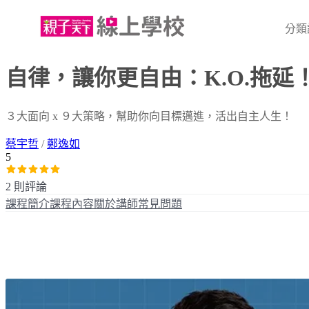
分類
自律，讓你更自由：K.O.拖
３大面向 x ９大策略，幫助你向目標邁進，活出自主人生！
蔡宇哲
/
鄭逸如
5
2 則評論
課程簡介
課程內容
關於講師
常見問題