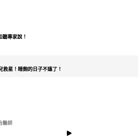
如聽專家說！
兒救星！睡飽的日子不遠了！
治醫師