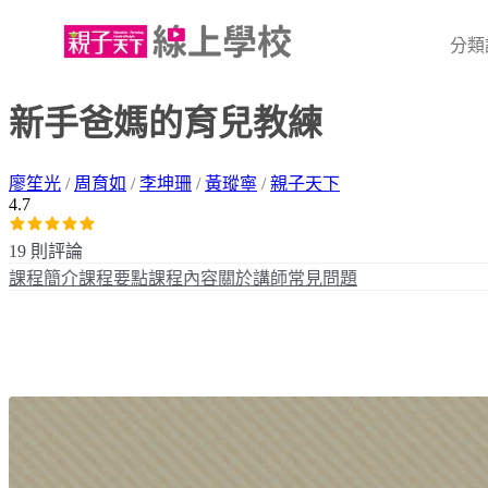
分類
新手爸媽的育兒教練
廖笙光
/
周育如
/
李坤珊
/
黃瑽寧
/
親子天下
4.7
19 則評論
課程簡介
課程要點
課程內容
關於講師
常見問題