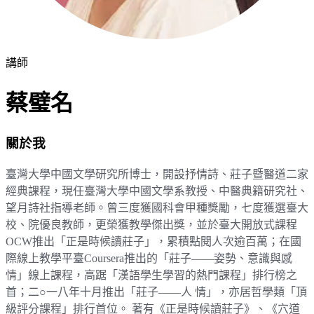
講師
蔡璧名
關於我
臺灣大學中國文學研究所博士，開設抒情詩、莊子暨醫道二家
經典課程，現任臺灣大學中國文學系教授、中醫典籍研究社、
望月詩社指導老師。曾三度獲國科會甲種獎勵，七度獲選臺大
校、院優良教師，更榮獲教學傑出獎，並於臺大開放式課程
OCW推出「正是時候讀莊子」，累積點閱人次逾百萬；在國
際線上教學平臺Coursera推出的「莊子——姿勢、意識與感
情」線上課程，高踞「漢語學生學習的熱門課程」排行榜之
首；二○一八年十月推出「莊子——人 情」，亦居哲學類「頂
級評分課程」排行首位。 著有《正是時候讀莊子》、《穴道