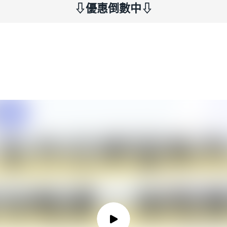
⇩優惠倒數中⇩