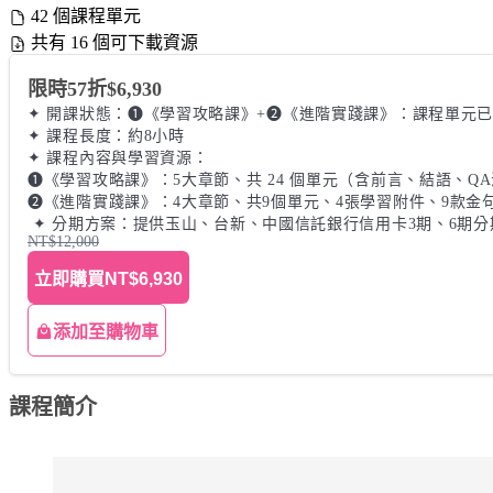
42 個課程單元
共有 16 個可下載資源
限時57折$6,930
✦ 開課狀態：❶《學習攻略課》+❷《進階實踐課》：課程單元已
✦ 課程長度：約8小時

✦ 課程內容與學習資源：

❶《學習攻略課》：5大章節、共 24 個單元（含前言、結語、QA
❷《進階實踐課》：4大章節、共9個單元、4張學習附件、9款金句
 ✦ 分期方案：提供玉山、台新、中國信託銀行信用卡3期、6期
NT$12,000
立即購買
NT$6,930
添加至購物車
課程簡介