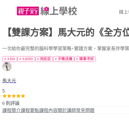
線上
【雙課方案】馬大元的《全方
一次給你最完整的腦科學學習策略+實踐方案，掌握家長伴學
#
ADD
#
ADHD
#
拖延症
#
手機成癮
#
讀書考試
馬大元
5
6 則評論
課程簡介
課程要點
課程內容
關於講師
常見問題