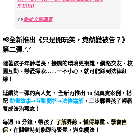
$3980
👉
點此立即購買
📢
全新推出《只是開玩笑，竟然變被告？》
第二彈.ᐟ.ᐟ
隨著孩子年齡增長，接觸的環境更複雜，網路交友、校
園互動、戀愛探索……一不小心，就可能踩到法律紅
線！
延續第一彈的高人氣， 全新再推出 10 個真實案例，搭
配
動畫故事➙互動問答➙法條講解
，三步驟帶孩子輕鬆
養成法治觀念！
每週 10 分鐘，帶孩子
了解界線
x
懂得尊重
x
學會自
保
，在關鍵時刻能即時警覺，避免觸法！