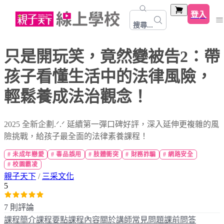
登入
搜尋...
只是開玩笑，竟然變被告2：帶
孩子看懂生活中的法律風險，
輕鬆養成法治觀念！
2025 全新企劃.ᐟ.ᐟ 延續第一彈口碑好評，深入延伸更複雜的風
險挑戰，給孩子最全面的法律素養課程！
#
未成年戀愛
#
毒品誤用
#
肢體衝突
#
財務詐騙
#
網路安全
#
校園霸凌
親子天下
/
三采文化
5
7 則評論
課程簡介
課程要點
課程內容
關於講師
常見問題
課前問答