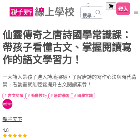
登入
搜尋...
仙靈傳奇之唐詩國學常識課：
帶孩子看懂古文、掌握閱讀寫
作的語文學習力！
十大詩人帶孩子進入詩境探祕，了解唐詩的寫作心法與時代背
景，看動畫就能輕鬆提升古文閱讀素養！
#
古文閱讀
#
修辭技巧
#
唐詩學習
#
國學常識
親子天下
4.8