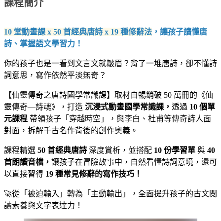
課程簡介
10 堂動畫課 x 50 首經典唐詩 x 19 種修辭法
，讓孩子讀懂唐
詩、掌握語文學習力！
你的孩子也是一看到文言文就皺眉？背了一堆唐詩，卻不懂詩
詞意思，寫作依然平淡無奇？
【仙靈傳奇之唐詩國學常識課】取材自暢銷破 50 萬冊的《仙
靈傳奇—詩魂》，打造
沉浸式動畫國學常識課，
透過
10 個單
元課程
帶領孩子「穿越時空」，與李白、杜甫等傳奇詩人面
對面，拆解千古名作背後的創作奧義。
課程精選
50 首經典唐詩
深度賞析，並搭配
10 份學習單
與
40
首朗讀音檔，
讓孩子在冒險故事中，自然看懂詩詞意境，還可
以直接習得
19 種常見修辭的寫作技巧！
🚀從「被迫輸入」轉為「主動輸出」，全面提升孩子的古文閱
讀素養與文字表達力！