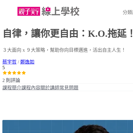
分類
自律，讓你更自由：K.O.拖
３大面向 x ９大策略，幫助你向目標邁進，活出自主人生！
蔡宇哲
/
鄭逸如
5
2 則評論
課程簡介
課程內容
關於講師
常見問題