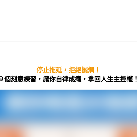
停止拖延，拒絕擺爛！
９個刻意練習，讓你自律成癮，拿回人生主控權